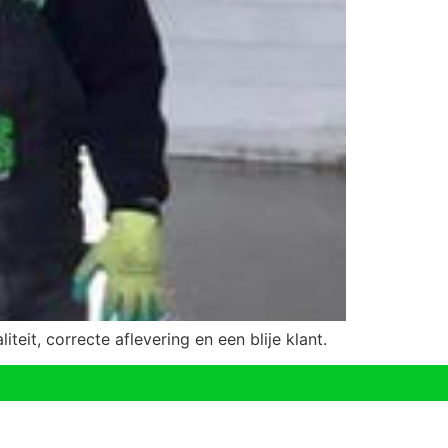
eit, correcte aflevering en een blije klant.